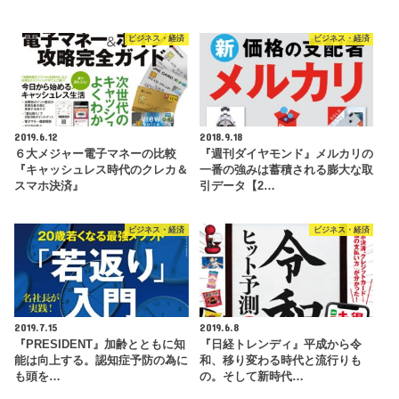
ビジネス・経済
ビジネス・経済
2019.6.12
2018.9.18
６大メジャー電子マネーの比較
『週刊ダイヤモンド』メルカリの
『キャッシュレス時代のクレカ＆
一番の強みは蓄積される膨大な取
スマホ決済』
引データ【2…
ビジネス・経済
ビジネス・経済
2019.7.15
2019.6.8
『PRESIDENT』加齢とともに知
『日経トレンディ』平成から令
能は向上する。認知症予防の為に
和、移り変わる時代と流行りも
も頭を…
の。そして新時代…