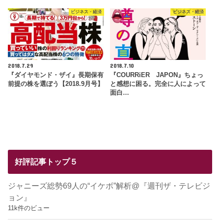
ビジネス・経済
ビジネス・経済
2018.7.29
2018.7.10
『ダイヤモンド・ザイ』長期保有
『COURRiER JAPON』ちょっ
前提の株を選ぼう【2018.9月号】
と感想に困る。完全に人によって
面白…
好評記事トップ５
ジャニーズ総勢69人の“イケボ”解析@『週刊ザ・テレビジ
ョン』
11k件のビュー