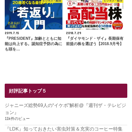
ビジネス・経済
ビジネス・経済
2019.7.15
2018.7.29
『PRESIDENT』加齢とともに知
『ダイヤモンド・ザイ』長期保有
能は向上する。認知症予防の為に
前提の株を選ぼう【2018.9月号】
も頭を…
好評記事トップ５
ジャニーズ総勢69人の“イケボ”解析@『週刊ザ・テレビジ
ョン』
11k件のビュー
『LDK』知っておきたい害虫対策＆充実のコーヒー特集