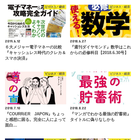
ビジネス・経済
ビジネス・経済
2019.6.12
2018.6.27
６大メジャー電子マネーの比較
『週刊ダイヤモンド』数学はこれ
『キャッシュレス時代のクレカ＆
からの必修科目【2018.6.30号】
スマホ決済』
ビジネス・経済
ビジネス・経済
2018.7.10
2018.8.22
『COURRiER JAPON』ちょっ
『マンガでわかる最強の貯蓄術』
と感想に困る。完全に人によって
タイトルに偽りなしかも
面白…