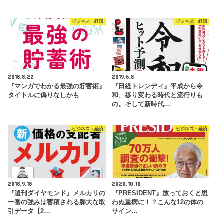
ビジネス・経済
ビジネス・経済
2018.8.22
2019.6.8
『マンガでわかる最強の貯蓄術』
『日経トレンディ』平成から令
タイトルに偽りなしかも
和、移り変わる時代と流行りも
の。そして新時代…
ビジネス・経済
ビジネス・経済
2018.9.18
2020.10.10
『週刊ダイヤモンド』メルカリの
『PRESIDENT』放っておくと思
一番の強みは蓄積される膨大な取
わぬ重病に！？こんな12の体の
引データ【2…
サイン…