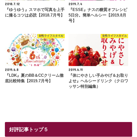
2018.7.12
2019.7.4
『ゆうゆう』スマホで写真を上手
『ESSE』ナスの糖質オフレシピ
に撮るコツは必読【2018.7月号】
5日分。簡単ヘルシー【2019.8月
号】
女性ライフスタイル
女性ライフスタイル
2019.6.8
2019.6.11
『LDK』夏のBB＆CCクリーム徹
『体にやさしい手みやげ＆お取り
底比較特集【2019.7月号】
よせ』ヘルシードリンク（クロワ
ッサン特別編集）
好評記事トップ５