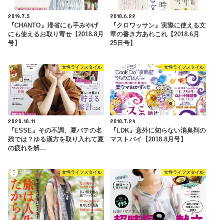
2019.7.5
2018.6.22
『CHANTO』帰省にも手みやげ
『クロワッサン』実際に使える文
にも使えるお取り寄せ【2018.8月
章の書き方あれこれ【2018.6月
号】
25日号】
女性ライフスタイル
女性ライフスタイル
2020.10.11
2018.7.24
『ESSE』その不調、夏バテの名
『LDK』意外に知らない消臭剤の
残では？ゆる漢方を取り入れて夏
マストバイ【2018.8月号】
の疲れを解…
女性ライフスタイル
女性ライフスタイル