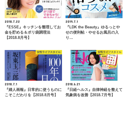
2018.7.22
2019.7.1
『ESSE』キッチンを整理してお
『LDK the Beauty』ゆるっとや
金を貯める＆ポリ袋調理法
せの便利帖・やせるお風呂の入
【2018.8月号】
り…
女性ライフスタイル
女性ライフスタイル
2018.7.1
2018.6.21
『婦人画報』日常的に使うものに
『日経ヘルス』自律神経を整えて
こそこだわりを【2018.8月号】
気象病を改善【2018.7月号】