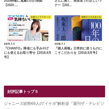
2020特集に鬼滅の刃の表紙
さんに聞く、美容室での正しいマ
【2020.…
ナー【202…
女性ライフスタイル
女性ライフスタイル
2019.7.5
2018.7.1
『CHANTO』帰省にも手みやげ
『婦人画報』日常的に使うものに
にも使えるお取り寄せ【2018.8月
こそこだわりを【2018.8月号】
号】
好評記事トップ５
ジャニーズ総勢69人の“イケボ”解析@『週刊ザ・テレビジ