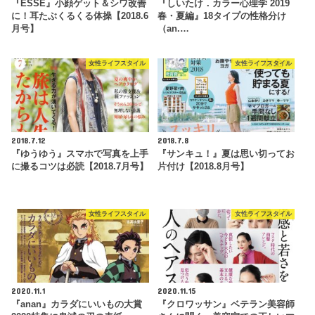
『ESSE』小顔ゲット＆シワ改善
『しいたけ．カラー心理学 2019
に！耳たぶくるくる体操【2018.6
春・夏編』18タイプの性格分け
月号】
（an.…
女性ライフスタイル
女性ライフスタイル
2018.7.12
2018.7.8
『ゆうゆう』スマホで写真を上手
『サンキュ！』夏は思い切ってお
に撮るコツは必読【2018.7月号】
片付け【2018.8月号】
女性ライフスタイル
女性ライフスタイル
2020.11.1
2020.11.15
『anan』カラダにいいもの大賞
『クロワッサン』ベテラン美容師