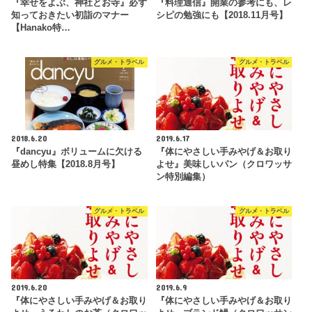
『幸せをよぶ、神社とお寺』必ず
『料理通信』開業の参考にも、レ
知っておきたい初詣のマナー
シピの勉強にも【2018.11月号】
【Hanako特…
グルメ・トラベル
グルメ・トラベル
2018.6.20
2019.6.17
『dancyu』ボリュームに欠ける
『体にやさしい手みやげ＆お取り
昼めし特集【2018.8月号】
よせ』美味しいパン（クロワッサ
ン特別編集）
グルメ・トラベル
グルメ・トラベル
2019.6.20
2019.6.9
『体にやさしい手みやげ＆お取り
『体にやさしい手みやげ＆お取り