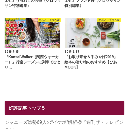
よせ』うるわしのお茶（クロワッ
よせ』ブランド鰻（クロワッサン
サン特別編集）
特別編集）
グルメ・トラベル
グルメ・トラベル
2018.9.15
2019.6.27
『KansaiWalker（関西ウォーカ
『お取り寄せ＆手みやげ2019』
ー）』行楽シーズンに列車でひと
絵本の贈り物のおすすめ【ぴあ
り…
MOOK】
好評記事トップ５
ジャニーズ総勢69人の“イケボ”解析@『週刊ザ・テレビジ
ョン』