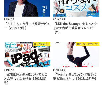
2018.7.3
2019.6.29
『ＡＥＲＡ』今度こそ投資デビュ
『LDK the Beauty』ゆるっとや
ー【2018.7.9号】
せの便利帖・糖質オフレシピ
【2…
IT・ガジェット
スポーツ・アウトドア
2018.7.5
2018.9.24
『家電批評』iPadについてとこ
『Yogini』ヨガはインド哲学に
とん詳しくなる特集【2018.8月
至る道のひとつ【2018.11月号】
号】