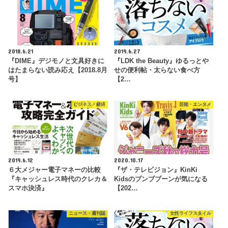
2018.6.21
2019.6.27
『DIME』デジモノと文具好きに
『LDK the Beauty』ゆるっとや
はたまらない読み応え【2018.8月
せの便利帖・太らない食べ方
号】
【2…
ビジネス・経済
芸能・エンタメ
2019.6.12
2020.10.17
６大メジャー電子マネーの比較
『ザ・テレビジョン』KinKi
『キャッシュレス時代のクレカ＆
Kidsのブンブブーンが気になる
スマホ決済』
【202…
ニュース・週刊誌
女性ライフスタイル