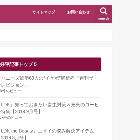
サイトマップ
お問い合わせ
search
好評記事トップ５
ジャニーズ総勢69人の“イケボ”解析@『週刊ザ・
テレビジョン』
1k件のビュー
『LDK』知っておきたい害虫対策＆充実のコーヒ
特集【2018.9月号】
.6k件のビュー
LDK the Beauty』ニオイの悩み解決アイテム
2019.8月号】