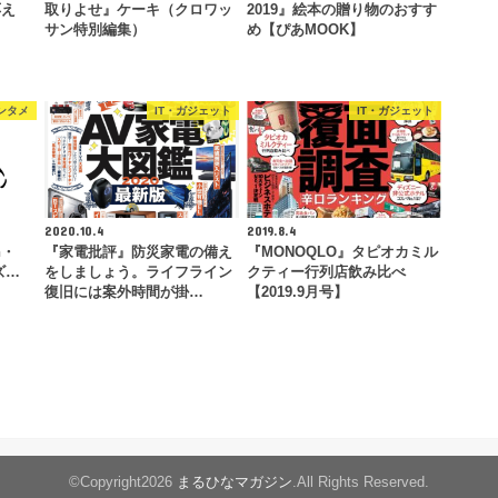
応え
取りよせ』ケーキ（クロワッ
2019』絵本の贈り物のおすす
サン特別編集）
め【ぴあMOOK】
ンタメ
IT・ガジェット
IT・ガジェット
2020.10.4
2019.8.4
n・
『家電批評』防災家電の備え
『MONOQLO』タピオカミル
ーズ…
をしましょう。ライフライン
クティー行列店飲み比べ
復旧には案外時間が掛…
【2019.9月号】
©Copyright2026
まるひなマガジン
.All Rights Reserved.