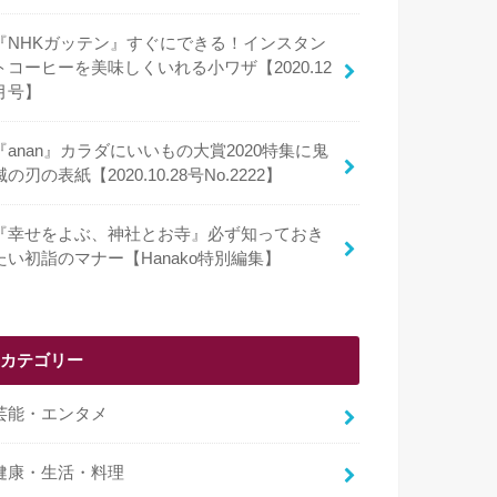
『NHKガッテン』すぐにできる！インスタン
トコーヒーを美味しくいれる小ワザ【2020.12
月号】
『anan』カラダにいいもの大賞2020特集に鬼
滅の刃の表紙【2020.10.28号No.2222】
『幸せをよぶ、神社とお寺』必ず知っておき
たい初詣のマナー【Hanako特別編集】
カテゴリー
芸能・エンタメ
健康・生活・料理