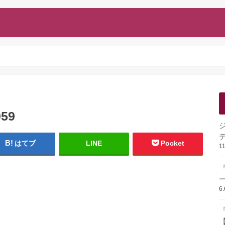
059
はてブ
LINE
Pocket
1
ー
6
『
【