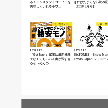
る！インスタントコーヒーを
きにはたまらない読み
美味しくいれる小ワ…
【2018.8月号】
IT・ガジェット
芸能・エ
2018.7.26
2019.7.28
『Get Navi』家電は最新機種
SixTONES・Snow Ma
でなくてもいい＆奥が深すぎ
Travis Japan ジャニ
るそうめんの…