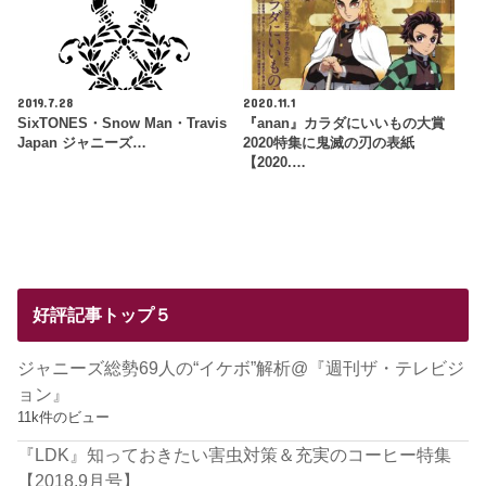
2019.7.28
2020.11.1
SixTONES・Snow Man・Travis
『anan』カラダにいいもの大賞
Japan ジャニーズ…
2020特集に鬼滅の刃の表紙
【2020.…
好評記事トップ５
ジャニーズ総勢69人の“イケボ”解析@『週刊ザ・テレビジ
ョン』
11k件のビュー
『LDK』知っておきたい害虫対策＆充実のコーヒー特集
【2018.9月号】