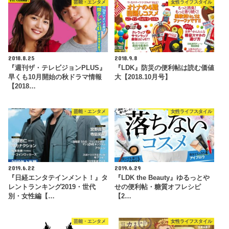
芸能・エンタメ
女性ライフスタイル
2018.8.25
2018.9.8
『週刊ザ・テレビジョンPLUS』
『LDK』防災の便利帖は読む価値
早くも10月開始の秋ドラマ情報
大【2018.10月号】
【2018…
芸能・エンタメ
女性ライフスタイル
2019.6.22
2019.6.29
『日経エンタテインメント！』タ
『LDK the Beauty』ゆるっとや
レントランキング2019・世代
せの便利帖・糖質オフレシピ
別・女性編【…
【2…
芸能・エンタメ
女性ライフスタイル