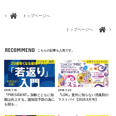
トップページへ
トップページへ
RECOMMEND
こちらの記事も人気です。
ビジネス・経済
女性ライフスタイル
2019.7.15
2018.7.24
『PRESIDENT』加齢とともに知
『LDK』意外に知らない消臭剤の
能は向上する。認知症予防の為に
マストバイ【2018.8月号】
も頭を…