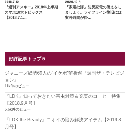
2018.7.12
2020.10.4
『週刊アスキー』2018年上半期
『家電批評』防災家電の備えをし
スマホ10大トピックス
ましょう。ライフライン復旧には
【2018.7.1…
案外時間が掛…
好評記事トップ５
ジャニーズ総勢69人の“イケボ”解析@『週刊ザ・テレビジ
ョン』
11k件のビュー
『LDK』知っておきたい害虫対策＆充実のコーヒー特集
【2018.9月号】
6.6k件のビュー
『LDK the Beauty』ニオイの悩み解決アイテム【2019.8
月号】