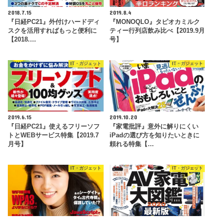
2018.7.15
2019.8.4
『日経PC21』外付けハードディ
『MONOQLO』タピオカミルク
スクを活用すればもっと便利に
ティー行列店飲み比べ【2019.9月
【2018.…
号】
IT・ガジェット
IT・ガジェット
2019.6.15
2019.10.20
『日経PC21』使えるフリーソフ
『家電批評』意外に解りにくい
トとWEBサービス特集【2019.7
iPadの選び方を知りたいときに
月号】
頼れる特集【…
IT・ガジェット
IT・ガジェット