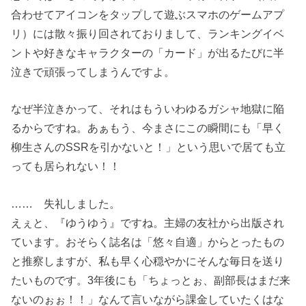
合わせてアイコンをタップして遊ぶスマホのゲームアプ
リ）には散々振り回されておりまして、ランキングイベ
ントや好きなキャラクターの「カード」が出るたびに半
泣きで頑張ってしまうんですよ。
なぜ半泣きかって、それはもういわゆるガシャ地獄に陥
るからですね。あぁもう、今まさにこの瞬間にも「早く
柳生さんのSSRを引かないと！」という思いで居ても立
っても居られない！！
…… 失礼しました。
えぇと、『ゆうゆう』ですね。主婦の友社から出版され
ています。おそらく誌名は「悠々自適」からとったもの
と推察しますが、私も早く心穏やかにそんな毎日を送り
たいものです。3年後にも「ちょっとぉ、副部長はまだ来
ないのぉぉ！！」なんて言いながら課金していたくはな