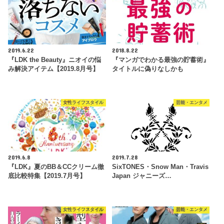
2019.6.22
2018.8.22
『LDK the Beauty』ニオイの悩
『マンガでわかる最強の貯蓄術』
み解決アイテム【2019.8月号】
タイトルに偽りなしかも
女性ライフスタイル
芸能・エンタメ
2019.6.8
2019.7.28
『LDK』夏のBB＆CCクリーム徹
SixTONES・Snow Man・Travis
底比較特集【2019.7月号】
Japan ジャニーズ…
女性ライフスタイル
芸能・エンタメ