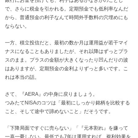
銀行にお金を預けても、利子はあるかなきかのごとし
で、さらに税金を引かれる。定期預金でも低利率なんだ
から、普通預金の利子なんて時間外手数料の穴埋めにも
ならない。
一方、積立投信だと、最初の数か月は運用益が若干マイ
ナスになることもありましたが、それ以降はずっとプラ
スのまま。プラスの金額が大きくなったり凹んだりの波
はありますが、定期預金の金利よりずっと多いです。こ
れは本当の話。
さて、『AERA』の中身に戻りましょう。
つみたてNISAのコツは「最初にしっかり銘柄を比較する
こと、そして途中で諦めないこと」だそうです。
「下降局面ですぐに売らない」「『元本割れ』を嫌って
一喜一憂しない。最低でも7年は運用すれば、複利効果を