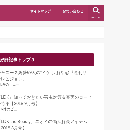
サイトマップ
お問い合わせ
search
好評記事トップ５
ジャニーズ総勢69人の“イケボ”解析@『週刊ザ・
テレビジョン』
1k件のビュー
『LDK』知っておきたい害虫対策＆充実のコーヒ
特集【2018.9月号】
.6k件のビュー
LDK the Beauty』ニオイの悩み解決アイテム
2019.8月号】