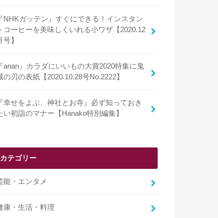
『NHKガッテン』すぐにできる！インスタン
トコーヒーを美味しくいれる小ワザ【2020.12
月号】
『anan』カラダにいいもの大賞2020特集に鬼
滅の刃の表紙【2020.10.28号No.2222】
『幸せをよぶ、神社とお寺』必ず知っておき
たい初詣のマナー【Hanako特別編集】
カテゴリー
芸能・エンタメ
健康・生活・料理