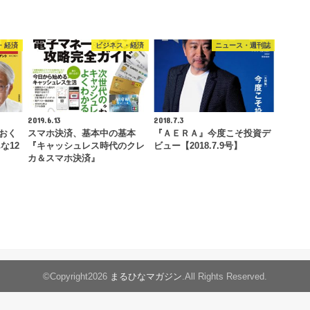
・経済
ビジネス・経済
ニュース・週刊誌
2019.6.13
2018.7.3
ておく
スマホ決済、基本中の基本
『ＡＥＲＡ』今度こそ投資デ
な12
『キャッシュレス時代のクレ
ビュー【2018.7.9号】
カ＆スマホ決済』
©Copyright2026
まるひなマガジン
.All Rights Reserved.