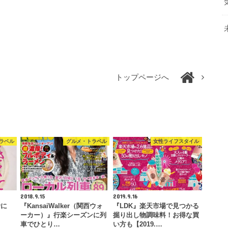
トップページへ
ラベル
グルメ・トラベル
女性ライフスタイル
2018.9.15
2019.9.16
考に
『KansaiWalker（関西ウォ
『LDK』楽天市場で見つかる
ーカー）』行楽シーズンに列
掘り出し物調味料！お得な買
車でひとり…
い方も【2019.…