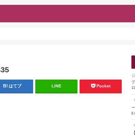
435
はてブ
LINE
Pocket
1
ー
6
『
【