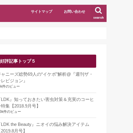
サイトマップ
お問い合わせ
search
好評記事トップ５
ジャニーズ総勢69人の“イケボ”解析@『週刊ザ・
テレビジョン』
1k件のビュー
『LDK』知っておきたい害虫対策＆充実のコーヒ
特集【2018.9月号】
.6k件のビュー
LDK the Beauty』ニオイの悩み解決アイテム
2019.8月号】