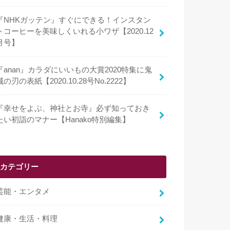
『NHKガッテン』すぐにできる！インスタン
トコーヒーを美味しくいれる小ワザ【2020.12
月号】
『anan』カラダにいいもの大賞2020特集に鬼
滅の刃の表紙【2020.10.28号No.2222】
『幸せをよぶ、神社とお寺』必ず知っておき
たい初詣のマナー【Hanako特別編集】
カテゴリー
芸能・エンタメ
健康・生活・料理