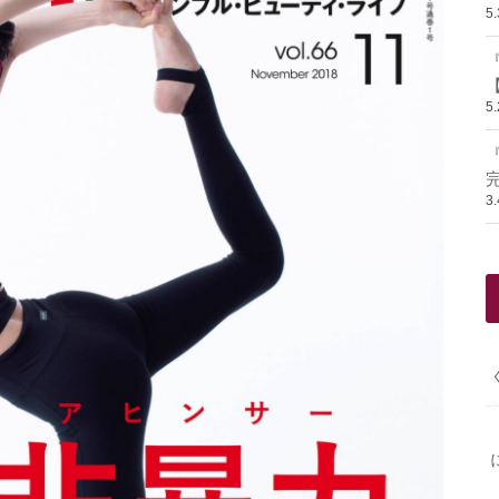
5
【
5
3