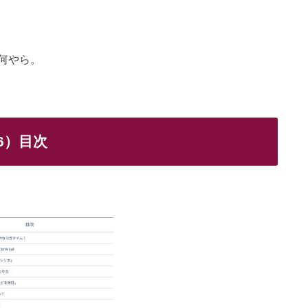
何やら。
.66）目次