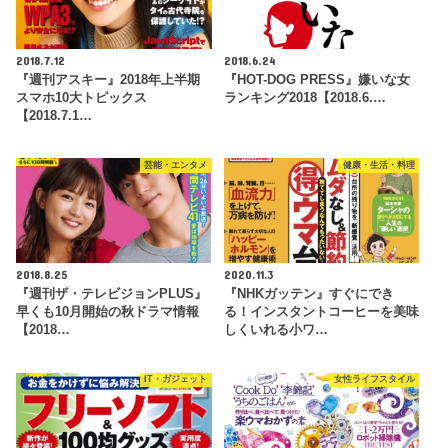
2018.7.12
2018.6.24
『週刊アスキー』2018年上半期
『HOT-DOG PRESS』嫌いな女
スマホ10大トピックス
ランキング2018【2018.6.…
【2018.7.1…
芸能・エンタメ
健康・生活・料理
2018.8.25
2020.11.3
『週刊ザ・テレビジョンPLUS』
『NHKガッテン』すぐにでき
早くも10月開始の秋ドラマ情報
る！インスタントコーヒーを美味
【2018…
しくいれる小ワ…
IT・ガジェット
女性ライフスタイル