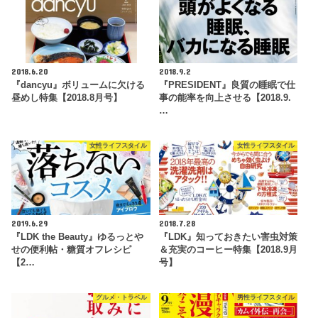
2018.6.20
2018.9.2
『dancyu』ボリュームに欠ける
『PRESIDENT』良質の睡眠で仕
昼めし特集【2018.8月号】
事の能率を向上させる【2018.9.
…
女性ライフスタイル
女性ライフスタイル
2019.6.29
2018.7.28
『LDK the Beauty』ゆるっとや
『LDK』知っておきたい害虫対策
せの便利帖・糖質オフレシピ
＆充実のコーヒー特集【2018.9月
【2…
号】
グルメ・トラベル
男性ライフスタイル