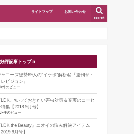
サイトマップ
お問い合わせ
search
好評記事トップ５
ジャニーズ総勢69人の“イケボ”解析@『週刊ザ・
テレビジョン』
1k件のビュー
『LDK』知っておきたい害虫対策＆充実のコーヒ
特集【2018.9月号】
.6k件のビュー
LDK the Beauty』ニオイの悩み解決アイテム
2019.8月号】