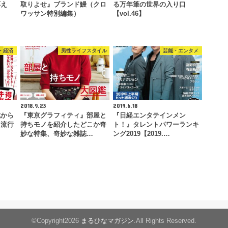
応え
取りよせ』ブランド鰻（クロ
る万年筆の世界の入り口
ワッサン特別編集）
【vol.46】
・経済
男性ライフスタイル
芸能・エンタメ
2018.9.23
2019.6.18
成から
『東京グラフィティ』部屋と
『日経エンタテインメン
と流行
持ちモノを紹介したどこか奇
ト！』タレントパワーランキ
…
妙な特集、奇妙な雑誌…
ング2019【2019.…
©Copyright2026
まるひなマガジン
.All Rights Reserved.