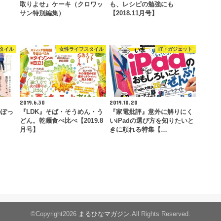
ド
取りよせ』ケーキ（クロワッ
も、レシピの勉強にも
サン特別編集）
【2018.11月号】
タイル
女性ライフスタイル
IT・ガジェット
2019.6.30
2019.10.20
かぽっ
『LDK』そば・そうめん・う
『家電批評』意外に解りにく
どん。乾麺食べ比べ【2019.8
いiPadの選び方を知りたいと
月号】
きに頼れる特集【…
©Copyright2026
まるひなマガジン
.All Rights Reserved.