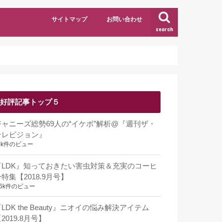
サイトマップ
お問い合わせ
search
好評記事トップ５
ジャニーズ総勢69人の“イケボ”解析@『週刊ザ・
テレビジョン』
1k件のビュー
『LDK』知っておきたい害虫対策＆充実のコーヒ
特集【2018.9月号】
.6k件のビュー
LDK the Beauty』ニオイの悩み解決アイテム
2019.8月号】