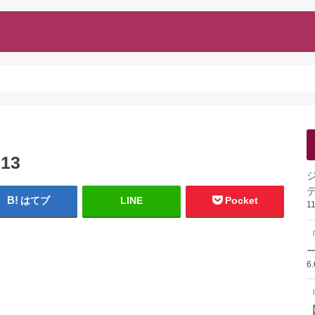
013
はてブ
LINE
Pocket
1
ー
6
『
【