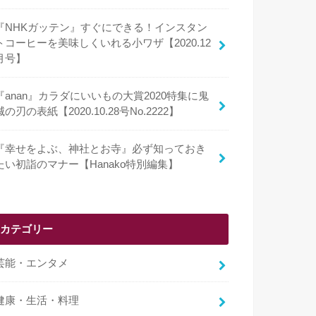
『NHKガッテン』すぐにできる！インスタン
トコーヒーを美味しくいれる小ワザ【2020.12
月号】
『anan』カラダにいいもの大賞2020特集に鬼
滅の刃の表紙【2020.10.28号No.2222】
『幸せをよぶ、神社とお寺』必ず知っておき
たい初詣のマナー【Hanako特別編集】
カテゴリー
芸能・エンタメ
健康・生活・料理