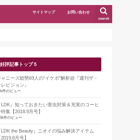
サイトマップ
お問い合わせ
search
好評記事トップ５
ジャニーズ総勢69人の“イケボ”解析@『週刊ザ・
テレビジョン』
1k件のビュー
『LDK』知っておきたい害虫対策＆充実のコーヒ
特集【2018.9月号】
.6k件のビュー
LDK the Beauty』ニオイの悩み解決アイテム
2019.8月号】