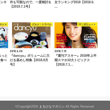
ランキ
作も可能なので、一度検討を
女ランキング2018【2018.6.
【2019.7.1号】
…
タイル
グルメ・トラベル
IT・ガジェット
2018.6.20
2018.7.12
ゆるっと
『dancyu』ボリュームに欠
『週刊アスキー』2018年上半
い食べ
ける昼めし特集【2018.8月
期スマホ10大トピックス
号】
【2018.7.1…
©Copyright2026
まるひなマガジン
.All Rights Reserved.