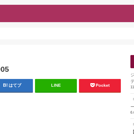
905
はてブ
LINE
Pocket
1
ー
6
『
【