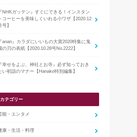
『NHKガッテン』すぐにできる！インスタン
トコーヒーを美味しくいれる小ワザ【2020.12
月号】
『anan』カラダにいいもの大賞2020特集に鬼
滅の刃の表紙【2020.10.28号No.2222】
『幸せをよぶ、神社とお寺』必ず知っておき
たい初詣のマナー【Hanako特別編集】
カテゴリー
芸能・エンタメ
健康・生活・料理