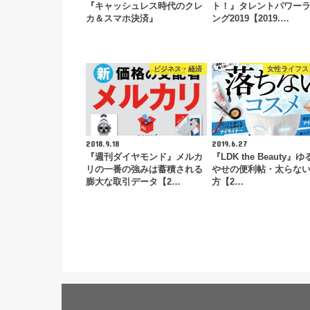
『キャッシュレス時代のクレ
ト！』タレントパワー
カ＆スマホ決済』
ング2019【2019.…
ビジネス・経済
女性ライフス
2018.9.18
2019.6.27
『週刊ダイヤモンド』メルカ
『LDK the Beauty』
リの一番の強みは蓄積される
やせの便利帖・太らな
膨大な取引データ【2…
方【2…