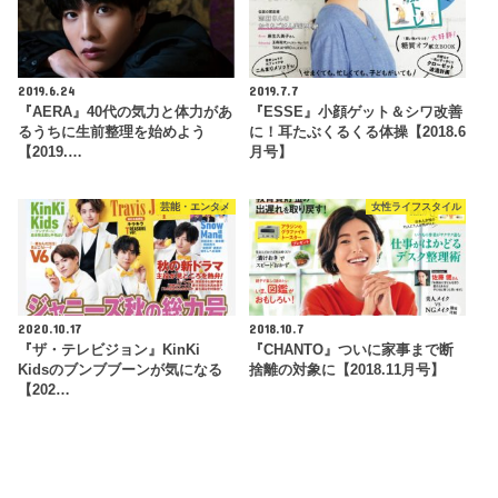
2019.6.24
2019.7.7
『AERA』40代の気力と体力があ
『ESSE』小顔ゲット＆シワ改善
るうちに生前整理を始めよう
に！耳たぶくるくる体操【2018.6
【2019.…
月号】
芸能・エンタメ
女性ライフスタイル
2020.10.17
2018.10.7
『ザ・テレビジョン』KinKi
『CHANTO』ついに家事まで断
Kidsのブンブブーンが気になる
捨離の対象に【2018.11月号】
【202…