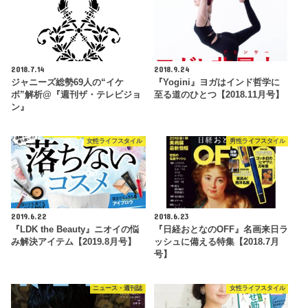
2018.7.14
2018.9.24
ジャニーズ総勢69人の“イケ
『Yogini』ヨガはインド哲学に
ボ”解析@『週刊ザ・テレビジョ
至る道のひとつ【2018.11月号】
ン』
女性ライフスタイル
男性ライフスタイル
2019.6.22
2018.6.23
『LDK the Beauty』ニオイの悩
『日経おとなのOFF』名画来日ラ
み解決アイテム【2019.8月号】
ッシュに備える特集【2018.7月
号】
ニュース・週刊誌
女性ライフスタイル