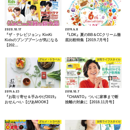
2020.10.17
2019.6.8
『ザ・テレビジョン』KinKi
『LDK』夏のBB＆CCクリーム徹
Kidsのブンブブーンが気になる
底比較特集【2019.7月号】
【202…
グルメ・トラベル
女性ライフスタイル
2019.6.23
2018.10.7
『お取り寄せ＆手みやげ2019』
『CHANTO』ついに家事まで断
おせんべい【ぴあMOOK】
捨離の対象に【2018.11月号】
グルメ・トラベル
女性ライフスタイル