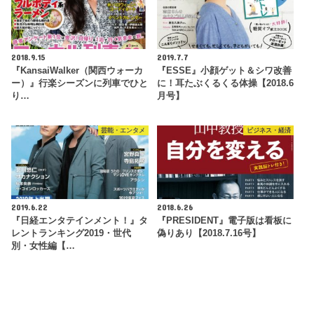
2018.9.15
2019.7.7
『KansaiWalker（関西ウォーカ
『ESSE』小顔ゲット＆シワ改善
ー）』行楽シーズンに列車でひと
に！耳たぶくるくる体操【2018.6
り…
月号】
芸能・エンタメ
ビジネス・経済
2019.6.22
2018.6.26
『日経エンタテインメント！』タ
『PRESIDENT』電子版は看板に
レントランキング2019・世代
偽りあり【2018.7.16号】
別・女性編【…