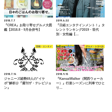
2018.7.7
2019.6.22
『CREA』お取り寄せグルメ大図
『日経エンタテインメント！』タ
鑑【2018.8・9月合併号】
レントランキング2019・世代
別・女性編【…
芸能・エンタメ
グルメ・トラベル
2018.7.14
2018.9.15
ジャニーズ総勢69人の“イケ
『KansaiWalker（関西ウォーカ
ボ”解析@『週刊ザ・テレビジョ
ー）』行楽シーズンに列車でひと
ン』
り…