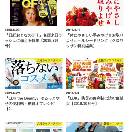
2018.6.23
2019.6.11
『日経おとなのOFF』名画来日ラ
『体にやさしい手みやげ＆お取り
ッシュに備える特集【2018.7月
よせ』ヘルシードリンク（クロワ
号】
ッサン特別編集）
女性ライフスタイル
女性ライフスタイル
2019.6.29
2018.9.8
『LDK the Beauty』ゆるっとや
『LDK』防災の便利帖は読む価値
せの便利帖・糖質オフレシピ
大【2018.10月号】
【2…
女性ライフスタイル
芸能・エンタメ