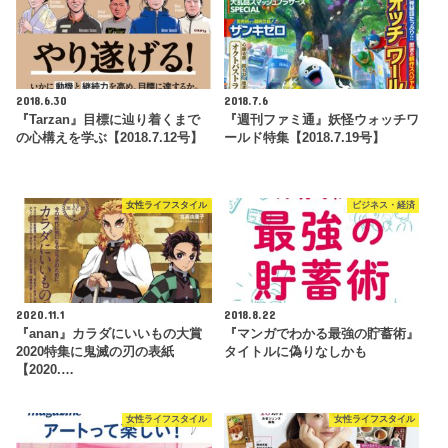
2018.6.30
2018.7.6
『Tarzan』目標に辿り着くまで
『週刊ファミ通』妖怪ウォッチワ
の心構えを学ぶ【2018.7.12号】
ールド特集【2018.7.19号】
女性ライフスタイル
ビジネス・経済
2020.11.1
2018.8.22
『anan』カラダにいいもの大賞
『マンガでわかる最強の貯蓄術』
2020特集に鬼滅の刃の表紙
タイトルに偽りなしかも
【2020.…
女性ライフスタイル
女性ライフスタイル