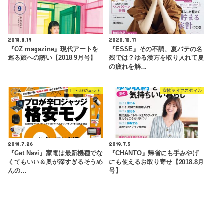
2018.8.19
2020.10.11
『OZ magazine』現代アートを
『ESSE』その不調、夏バテの名
巡る旅への誘い【2018.9月号】
残では？ゆる漢方を取り入れて夏
の疲れを解…
IT・ガジェット
女性ライフスタイル
2018.7.26
2019.7.5
『Get Navi』家電は最新機種でな
『CHANTO』帰省にも手みやげ
くてもいい＆奥が深すぎるそうめ
にも使えるお取り寄せ【2018.8月
んの…
号】