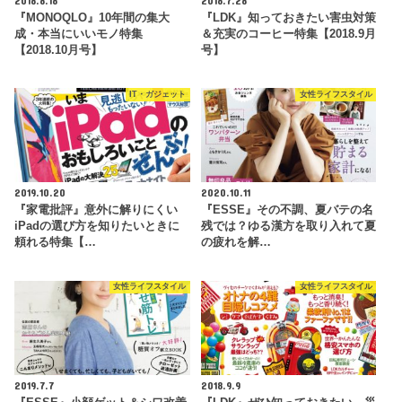
2018.8.18
2018.7.28
『MONOQLO』10年間の集大
『LDK』知っておきたい害虫対策
成・本当にいいモノ特集
＆充実のコーヒー特集【2018.9月
【2018.10月号】
号】
IT・ガジェット
女性ライフスタイル
2019.10.20
2020.10.11
『家電批評』意外に解りにくい
『ESSE』その不調、夏バテの名
iPadの選び方を知りたいときに
残では？ゆる漢方を取り入れて夏
頼れる特集【…
の疲れを解…
女性ライフスタイル
女性ライフスタイル
2019.7.7
2018.9.9