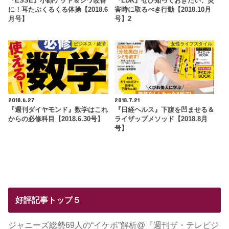
『ESSE』小顔ゲット＆シワ改善
『LDK』ぜひ知っておきたい、災
に！耳たぶくるくる体操【2018.6
害時に取るべき行動【2018.10月
月号】
号】2
ビジネス・経済
女性ライフスタイル
2018.6.27
2018.7.21
『週刊ダイヤモンド』数学はこれ
『日経ヘルス』下腹を凹ませる＆
からの必修科目【2018.6.30号】
ライザップメソッド【2018.8月
号】
好評記事トップ５
ジャニーズ総勢69人の“イケボ”解析@『週刊ザ・テレビジ