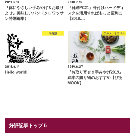
2019.6.17
2018.7.15
『体にやさしい手みやげ＆お取り
『日経PC21』外付けハードディ
よせ』美味しいパン（クロワッサ
スクを活用すればもっと便利に
ン特別編集）
【2018.…
未分類
グルメ・トラベル
2018.6.14
2019.6.27
Hello world!
『お取り寄せ＆手みやげ2019』
絵本の贈り物のおすすめ【ぴあ
MOOK】
好評記事トップ５