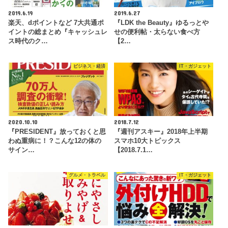
2019.6.19
2019.6.27
楽天、dポイントなど 7大共通ポ
『LDK the Beauty』ゆるっとや
イントの総まとめ『キャッシュレ
せの便利帖・太らない食べ方
ス時代のク…
【2…
ビジネス・経済
IT・ガジェット
2020.10.10
2018.7.12
『PRESIDENT』放っておくと思
『週刊アスキー』2018年上半期
わぬ重病に！？こんな12の体の
スマホ10大トピックス
サイン…
【2018.7.1…
グルメ・トラベル
IT・ガジェット