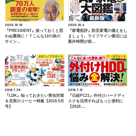
2020.10.10
2020.10.4
『PRESIDENT』放っておくと思
『家電批評』防災家電の備えをし
わぬ重病に！？こんな12の体の
ましょう。ライフライン復旧には
サイン…
案外時間が掛…
女性ライフスタイル
IT・ガジェット
2018.7.28
2018.7.15
『LDK』知っておきたい害虫対策
『日経PC21』外付けハードディ
＆充実のコーヒー特集【2018.9月
スクを活用すればもっと便利に
号】
【2018.…