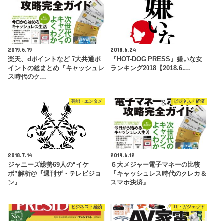
2019.6.19
2018.6.24
楽天、dポイントなど 7大共通ポ
『HOT-DOG PRESS』嫌いな女
イントの総まとめ『キャッシュレ
ランキング2018【2018.6.…
ス時代のク…
芸能・エンタメ
ビジネス・経済
2018.7.14
2019.6.12
ジャニーズ総勢69人の“イケ
６大メジャー電子マネーの比較
ボ”解析@『週刊ザ・テレビジョ
『キャッシュレス時代のクレカ＆
ン』
スマホ決済』
ビジネス・経済
IT・ガジェット