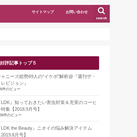
サイトマップ
お問い合わせ
search
好評記事トップ５
ジャニーズ総勢69人の“イケボ”解析@『週刊ザ・
テレビジョン』
1k件のビュー
『LDK』知っておきたい害虫対策＆充実のコーヒ
特集【2018.9月号】
.6k件のビュー
LDK the Beauty』ニオイの悩み解決アイテム
2019.8月号】