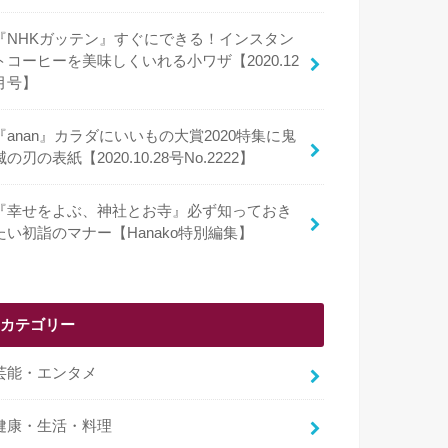
『NHKガッテン』すぐにできる！インスタン
トコーヒーを美味しくいれる小ワザ【2020.12
月号】
『anan』カラダにいいもの大賞2020特集に鬼
滅の刃の表紙【2020.10.28号No.2222】
『幸せをよぶ、神社とお寺』必ず知っておき
たい初詣のマナー【Hanako特別編集】
カテゴリー
芸能・エンタメ
健康・生活・料理