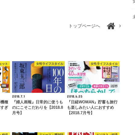
トップページへ
ェット
女性ライフスタイル
女性ライフスタイル
2018.7.1
2018.6.25
新機種
『婦人画報』日常的に使うも
『日経WOMAN』貯蓄も旅行
深すぎ
のにこそこだわりを【2018.8
も楽しみたい人におすすめ
月号】
【2018.7月号】
・経済
ニュース・週刊誌
ビジネス・経済