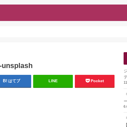
-unsplash
はてブ
LINE
Pocket
1
ー
6
『
【