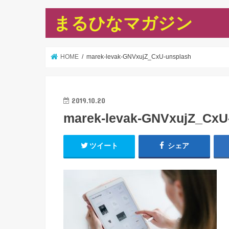
まるひなマガジン
HOME
marek-levak-GNVxujZ_CxU-unsplash
2019.10.20
marek-levak-GNVxujZ_CxU
ツイート
シェア