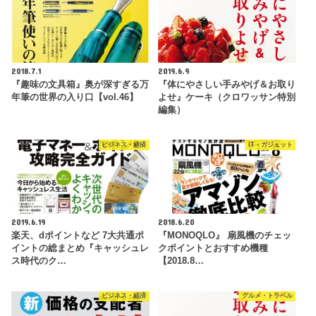
2018.7.1
2019.6.9
『趣味の文具箱』奥が深すぎる万
『体にやさしい手みやげ＆お取り
年筆の世界の入り口【vol.46】
よせ』ケーキ（クロワッサン特別
編集）
ビジネス・経済
IT・ガジェット
2019.6.19
2018.6.20
楽天、dポイントなど 7大共通ポ
『MONOQLO』 扇風機のチェッ
イントの総まとめ『キャッシュレ
クポイントとおすすめ機種
ス時代のク…
【2018.8…
ビジネス・経済
グルメ・トラベル