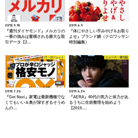
2018.9.18
2019.6.9
『週刊ダイヤモンド』メルカリの
『体にやさしい手みやげ＆お取り
一番の強みは蓄積される膨大な取
よせ』ブランド鰻（クロワッサン
引データ【2…
特別編集）
IT・ガジェット
ニュース・週刊誌
2018.7.26
2019.6.24
『Get Navi』家電は最新機種でな
『AERA』40代の気力と体力があ
くてもいい＆奥が深すぎるそうめ
るうちに生前整理を始めよう
んの…
【2019.…