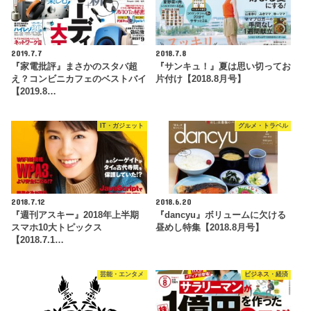
2019.7.7
2018.7.8
『家電批評』まさかのスタバ超
『サンキュ！』夏は思い切ってお
え？コンビニカフェのベストバイ
片付け【2018.8月号】
【2019.8…
IT・ガジェット
グルメ・トラベル
2018.7.12
2018.6.20
『週刊アスキー』2018年上半期
『dancyu』ボリュームに欠ける
スマホ10大トピックス
昼めし特集【2018.8月号】
【2018.7.1…
芸能・エンタメ
ビジネス・経済