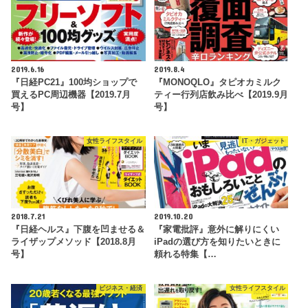
2019.6.16
2019.8.4
『日経PC21』100均ショップで
『MONOQLO』タピオカミルク
買えるPC周辺機器【2019.7月
ティー行列店飲み比べ【2019.9月
号】
号】
女性ライフスタイル
IT・ガジェット
2018.7.21
2019.10.20
『日経ヘルス』下腹を凹ませる＆
『家電批評』意外に解りにくい
ライザップメソッド【2018.8月
iPadの選び方を知りたいときに
号】
頼れる特集【…
ビジネス・経済
女性ライフスタイル