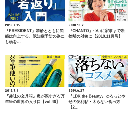
2019.7.15
2018.10.7
『PRESIDENT』加齢とともに知
『CHANTO』ついに家事まで断
能は向上する。認知症予防の為に
捨離の対象に【2018.11月号】
も頭を…
趣味・娯楽
女性ライフスタイル
2018.7.1
2019.6.27
『趣味の文具箱』奥が深すぎる万
『LDK the Beauty』ゆるっとや
年筆の世界の入り口【vol.46】
せの便利帖・太らない食べ方
【2…