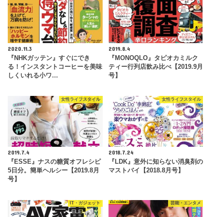
2020.11.3
2019.8.4
『NHKガッテン』すぐにでき
『MONOQLO』タピオカミルク
る！インスタントコーヒーを美味
ティー行列店飲み比べ【2019.9月
しくいれる小ワ…
号】
女性ライフスタイル
女性ライフスタイル
2019.7.4
2018.7.24
『ESSE』ナスの糖質オフレシピ
『LDK』意外に知らない消臭剤の
5日分。簡単ヘルシー【2019.8月
マストバイ【2018.8月号】
号】
IT・ガジェット
芸能・エンタメ