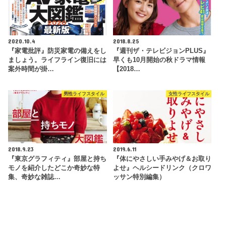
2020.10.4
2018.8.25
『家電批評』防災家電の備えをし
『週刊ザ・テレビジョンPLUS』
ましょう。ライフライン復旧には
早くも10月開始の秋ドラマ情報
案外時間が掛…
【2018…
男性ライフスタイル
女性ライフスタイル
2018.9.23
2019.6.11
『東京グラフィティ』部屋と持ち
『体にやさしい手みやげ＆お取り
モノを紹介したどこか奇妙な特
よせ』ヘルシードリンク（クロワ
集、奇妙な雑誌…
ッサン特別編集）