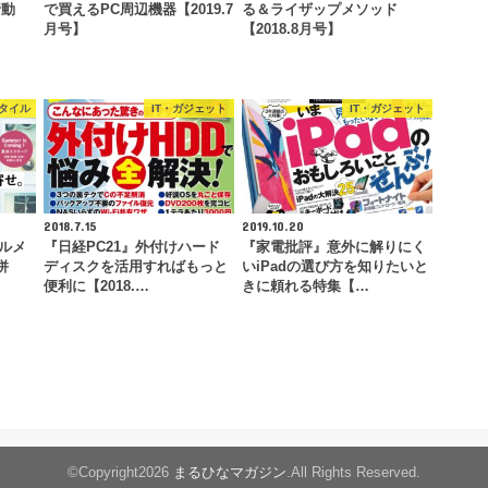
行動
で買えるPC周辺機器【2019.7
る＆ライザップメソッド
月号】
【2018.8月号】
タイル
IT・ガジェット
IT・ガジェット
2018.7.15
2019.10.20
グルメ
『日経PC21』外付けハード
『家電批評』意外に解りにく
併
ディスクを活用すればもっと
いiPadの選び方を知りたいと
便利に【2018.…
きに頼れる特集【…
©Copyright2026
まるひなマガジン
.All Rights Reserved.