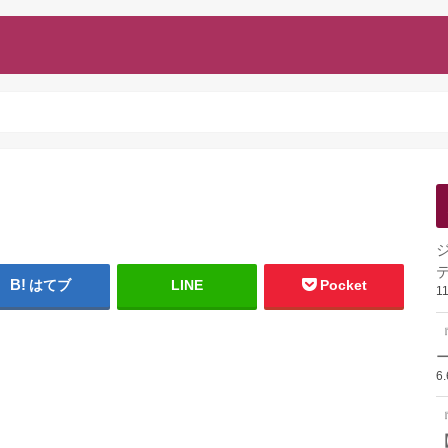
はてブ
LINE
Pocket
1
ー
6
『
【