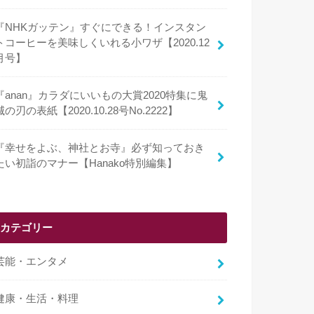
『NHKガッテン』すぐにできる！インスタン
トコーヒーを美味しくいれる小ワザ【2020.12
月号】
『anan』カラダにいいもの大賞2020特集に鬼
滅の刃の表紙【2020.10.28号No.2222】
『幸せをよぶ、神社とお寺』必ず知っておき
たい初詣のマナー【Hanako特別編集】
カテゴリー
芸能・エンタメ
健康・生活・料理