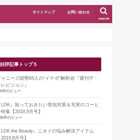
サイトマップ
お問い合わせ
search
好評記事トップ５
ジャニーズ総勢69人の“イケボ”解析@『週刊ザ・
テレビジョン』
1k件のビュー
『LDK』知っておきたい害虫対策＆充実のコーヒ
特集【2018.9月号】
.6k件のビュー
LDK the Beauty』ニオイの悩み解決アイテム
2019.8月号】