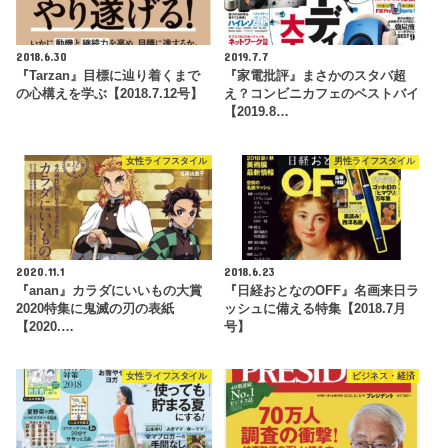
2018.6.30
2019.7.7
『Tarzan』目標に辿り着くまで
『家電批評』まさかのスタバ超
の心構えを学ぶ【2018.7.12号】
え？コンビニカフェのベストバイ
【2019.8…
女性ライフスタイル
男性ライフスタイル
2020.11.1
2018.6.23
『anan』カラダにいいもの大賞
『日経おとなのOFF』名画来日ラ
2020特集に鬼滅の刃の表紙
ッシュに備える特集【2018.7月
【2020.…
号】
女性ライフスタイル
ビジネス・経済