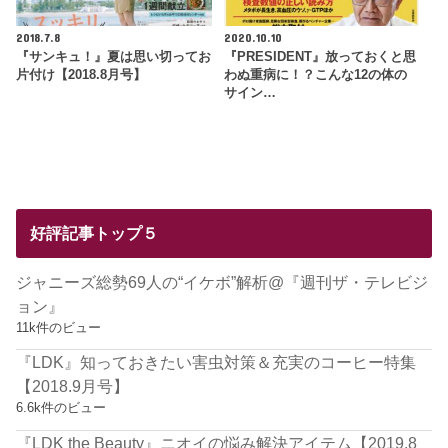
2018.7.8
2020.10.10
『サンキュ！』夏は思い切ってお
『PRESIDENT』放っておくと思
片付け【2018.8月号】
わぬ重病に！？こんな12の体の
サイン…
好評記事トップ５
ジャニーズ総勢69人の“イケボ”解析@『週刊ザ・テレビジ
ョン』
11k件のビュー
『LDK』知っておきたい害虫対策＆充実のコーヒー特集
【2018.9月号】
6.6k件のビュー
『LDK the Beauty』ニオイの悩み解決アイテム【2019.8