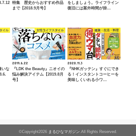
7.12
特集 歴史からおすすめ作品
をしましょう。ライフライン
まで【2018.9月号】
復旧には案外時間が掛…
タイル
女性ライフスタイル
健康・生活・料理
2019.6.22
2020.11.3
』嫌いな
『LDK the Beauty』ニオイの
『NHKガッテン』すぐにでき
.6.
悩み解決アイテム【2019.8月
る！インスタントコーヒーを
号】
美味しくいれる小ワ…
©Copyright2026
まるひなマガジン
.All Rights Reserved.