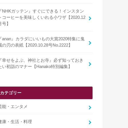
『NHKガッテン』すぐにできる！インスタン
トコーヒーを美味しくいれる小ワザ【2020.12
月号】
『anan』カラダにいいもの大賞2020特集に鬼
滅の刃の表紙【2020.10.28号No.2222】
『幸せをよぶ、神社とお寺』必ず知っておき
たい初詣のマナー【Hanako特別編集】
カテゴリー
芸能・エンタメ
健康・生活・料理