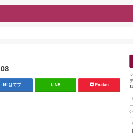
608
はてブ
LINE
Pocket
1
ー
6
『
【