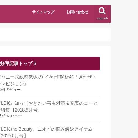
サイトマップ
お問い合わせ
search
好評記事トップ５
ジャニーズ総勢69人の“イケボ”解析@『週刊ザ・
テレビジョン』
1k件のビュー
『LDK』知っておきたい害虫対策＆充実のコーヒ
特集【2018.9月号】
.6k件のビュー
LDK the Beauty』ニオイの悩み解決アイテム
2019.8月号】