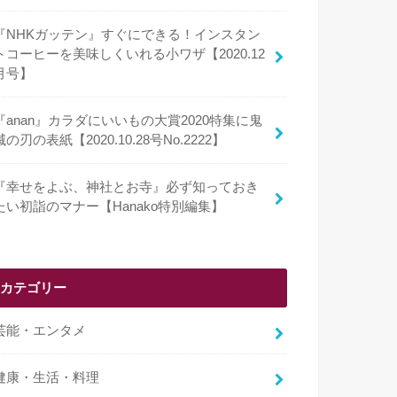
『NHKガッテン』すぐにできる！インスタン
トコーヒーを美味しくいれる小ワザ【2020.12
月号】
『anan』カラダにいいもの大賞2020特集に鬼
滅の刃の表紙【2020.10.28号No.2222】
『幸せをよぶ、神社とお寺』必ず知っておき
たい初詣のマナー【Hanako特別編集】
カテゴリー
芸能・エンタメ
健康・生活・料理