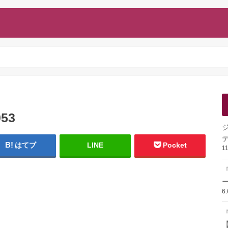
053
はてブ
LINE
Pocket
1
ー
6
『
【