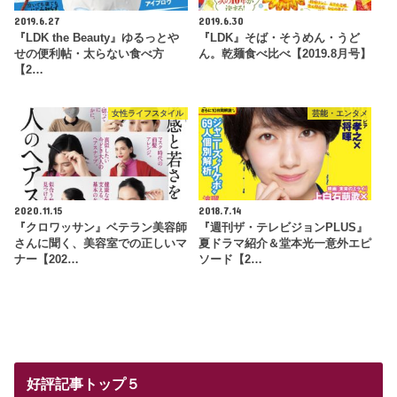
2019.6.27
2019.6.30
『LDK the Beauty』ゆるっとや
『LDK』そば・そうめん・うど
せの便利帖・太らない食べ方
ん。乾麺食べ比べ【2019.8月号】
【2…
女性ライフスタイル
芸能・エンタメ
2020.11.15
2018.7.14
『クロワッサン』ベテラン美容師
『週刊ザ・テレビジョンPLUS』
さんに聞く、美容室での正しいマ
夏ドラマ紹介＆堂本光一意外エピ
ナー【202…
ソード【2…
好評記事トップ５