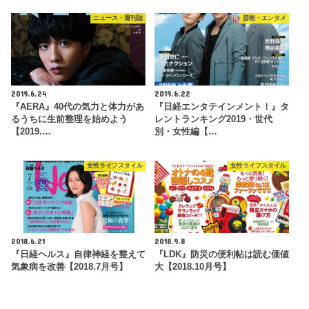
ニュース・週刊誌
芸能・エンタメ
2019.6.24
2019.6.22
『AERA』40代の気力と体力があ
『日経エンタテインメント！』タ
るうちに生前整理を始めよう
レントランキング2019・世代
【2019.…
別・女性編【…
女性ライフスタイル
女性ライフスタイル
2018.6.21
2018.9.8
『日経ヘルス』自律神経を整えて
『LDK』防災の便利帖は読む価値
気象病を改善【2018.7月号】
大【2018.10月号】