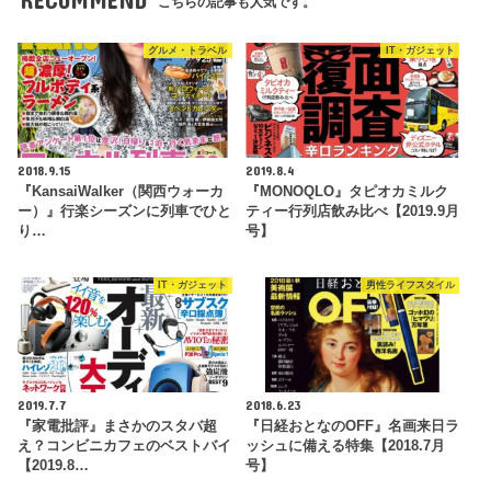
こちらの記事も人気です。
グルメ・トラベル
IT・ガジェット
2018.9.15
2019.8.4
『KansaiWalker（関西ウォーカ
『MONOQLO』タピオカミルク
ー）』行楽シーズンに列車でひと
ティー行列店飲み比べ【2019.9月
り…
号】
IT・ガジェット
男性ライフスタイル
2019.7.7
2018.6.23
『家電批評』まさかのスタバ超
『日経おとなのOFF』名画来日ラ
え？コンビニカフェのベストバイ
ッシュに備える特集【2018.7月
【2019.8…
号】