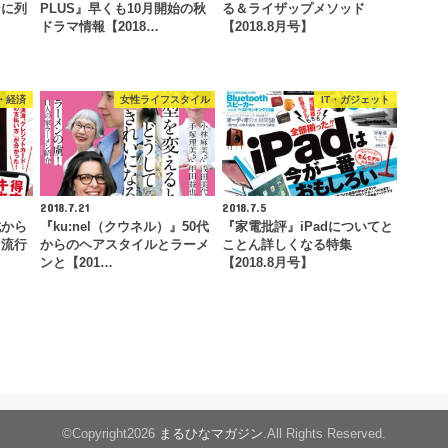
ンに列
PLUS』早くも10月開始の秋
る＆ライザップメソッド
ドラマ情報【2018…
【2018.8月号】
・経済
女性ライフスタイル
IT・ガジェット
2018.7.21
2018.7.5
成から
『ku:nel（クウネル）』50代
『家電批評』iPadについてと
と流行
からのヘアスタイルとラーメ
ことん詳しくなる特集
…
ンと【201…
【2018.8月号】
©Copyright2026
まるひなマガジン
.All Rights Reserved.