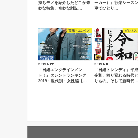
持ちモノを紹介したどこか奇
ーカー）』行楽シーズ
妙な特集、奇妙な雑誌…
車でひとり…
芸能・エンタメ
ビジネス
2019.6.22
2019.6.8
『日経エンタテインメン
『日経トレンディ』平
ト！』タレントランキング
令和、移り変わる時代
2019・世代別・女性編【…
りもの。そして新時代