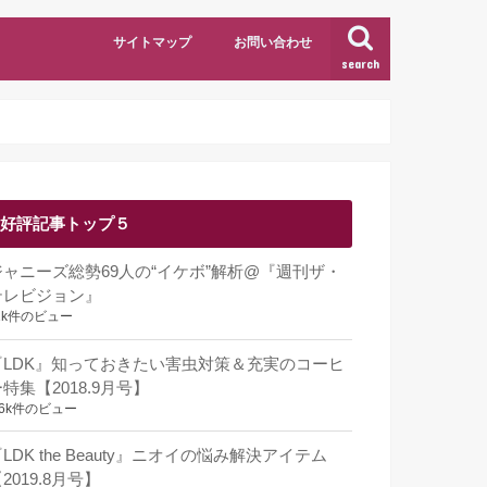
サイトマップ
お問い合わせ
search
好評記事トップ５
ジャニーズ総勢69人の“イケボ”解析@『週刊ザ・
テレビジョン』
1k件のビュー
『LDK』知っておきたい害虫対策＆充実のコーヒ
特集【2018.9月号】
.6k件のビュー
LDK the Beauty』ニオイの悩み解決アイテム
2019.8月号】