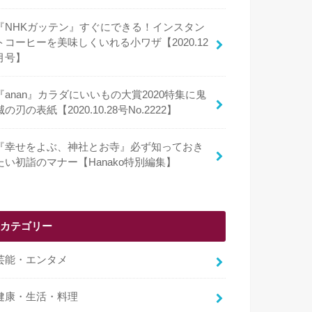
『NHKガッテン』すぐにできる！インスタン
トコーヒーを美味しくいれる小ワザ【2020.12
月号】
『anan』カラダにいいもの大賞2020特集に鬼
滅の刃の表紙【2020.10.28号No.2222】
『幸せをよぶ、神社とお寺』必ず知っておき
たい初詣のマナー【Hanako特別編集】
カテゴリー
芸能・エンタメ
健康・生活・料理