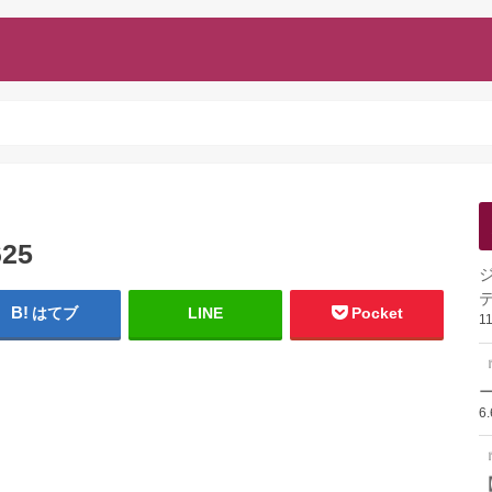
625
はてブ
LINE
Pocket
1
ー
6
『
【