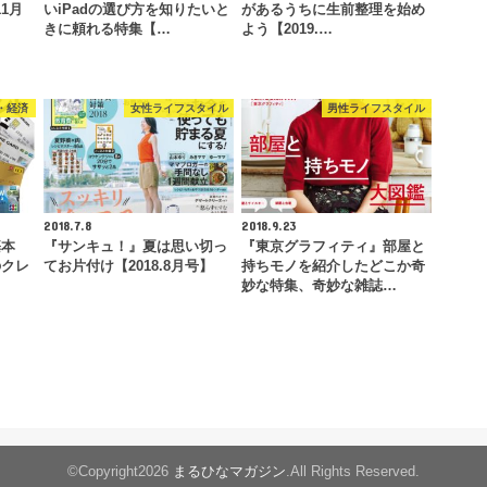
11月
いiPadの選び方を知りたいと
があるうちに生前整理を始め
きに頼れる特集【…
よう【2019.…
・経済
女性ライフスタイル
男性ライフスタイル
2018.7.8
2018.9.23
基本
『サンキュ！』夏は思い切っ
『東京グラフィティ』部屋と
のクレ
てお片付け【2018.8月号】
持ちモノを紹介したどこか奇
妙な特集、奇妙な雑誌…
©Copyright2026
まるひなマガジン
.All Rights Reserved.