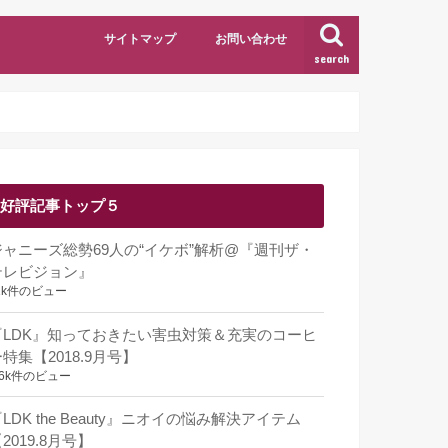
サイトマップ
お問い合わせ
search
好評記事トップ５
ジャニーズ総勢69人の“イケボ”解析@『週刊ザ・
テレビジョン』
1k件のビュー
『LDK』知っておきたい害虫対策＆充実のコーヒ
特集【2018.9月号】
.6k件のビュー
LDK the Beauty』ニオイの悩み解決アイテム
2019.8月号】