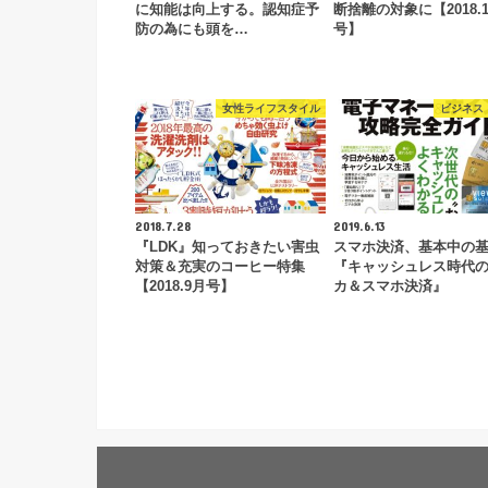
に知能は向上する。認知症予
断捨離の対象に【2018.
防の為にも頭を…
号】
女性ライフスタイル
ビジネス
2018.7.28
2019.6.13
『LDK』知っておきたい害虫
スマホ決済、基本中の
対策＆充実のコーヒー特集
『キャッシュレス時代
【2018.9月号】
カ＆スマホ決済』