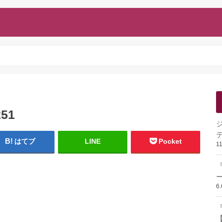
251
はてブ
LINE
Pocket
1
ー
6
『
【