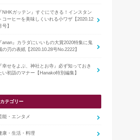
『NHKガッテン』すぐにできる！インスタン
トコーヒーを美味しくいれる小ワザ【2020.12
月号】
『anan』カラダにいいもの大賞2020特集に鬼
滅の刃の表紙【2020.10.28号No.2222】
『幸せをよぶ、神社とお寺』必ず知っておき
たい初詣のマナー【Hanako特別編集】
カテゴリー
芸能・エンタメ
健康・生活・料理