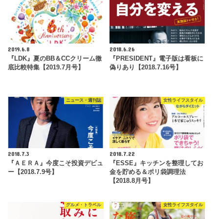
2019.6.8
2018.6.26
『LDK』夏のBB＆CCクリーム徹
『PRESIDENT』電子版は看板に
底比較特集【2019.7月号】
偽りあり【2018.7.16号】
ニュース・週刊誌
女性ライフスタイル
2018.7.3
2018.7.22
『ＡＥＲＡ』今度こそ投資デビュ
『ESSE』キッチンを整理してお
ー【2018.7.9号】
金を貯める＆ポリ袋調理法
【2018.8月号】
グルメ・トラベル
女性ライフスタイル