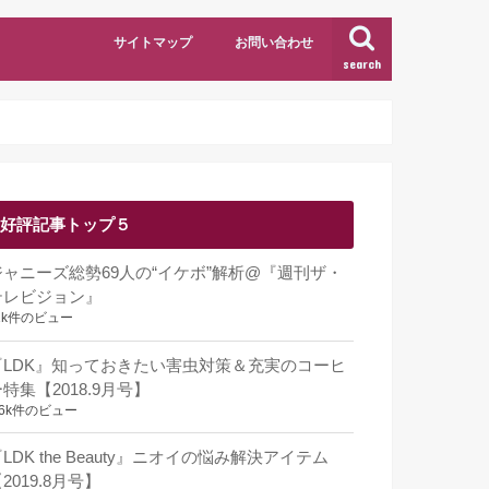
サイトマップ
お問い合わせ
search
好評記事トップ５
ジャニーズ総勢69人の“イケボ”解析@『週刊ザ・
テレビジョン』
1k件のビュー
『LDK』知っておきたい害虫対策＆充実のコーヒ
特集【2018.9月号】
.6k件のビュー
LDK the Beauty』ニオイの悩み解決アイテム
2019.8月号】