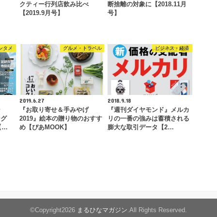
ド
クティー行列店飲み比べ
断捨離の対象に【2018.11月
【2019.9月号】
号】
ンタメ
グルメ・トラベル
ビジネス・経済
2019.6.27
2018.9.18
ン
『お取り寄せ＆手みやげ
『週刊ダイヤモンド』メルカ
ング
2019』絵本の贈り物のおすす
リの一番の強みは蓄積される
【…
め【ぴあMOOK】
膨大な取引データ【2…
©Copyright2026
まるひなマガジン
.All Rights Reserved.