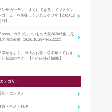
『NHKガッテン』すぐにできる！インスタン
トコーヒーを美味しくいれる小ワザ【2020.12
月号】
『anan』カラダにいいもの大賞2020特集に鬼
滅の刃の表紙【2020.10.28号No.2222】
『幸せをよぶ、神社とお寺』必ず知っておき
たい初詣のマナー【Hanako特別編集】
カテゴリー
芸能・エンタメ
健康・生活・料理