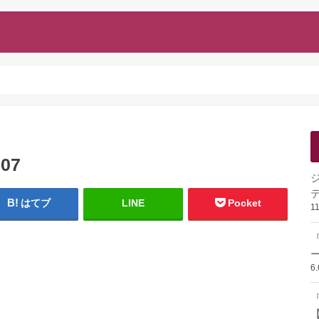
707
はてブ
LINE
Pocket
1
ー
6
『
【