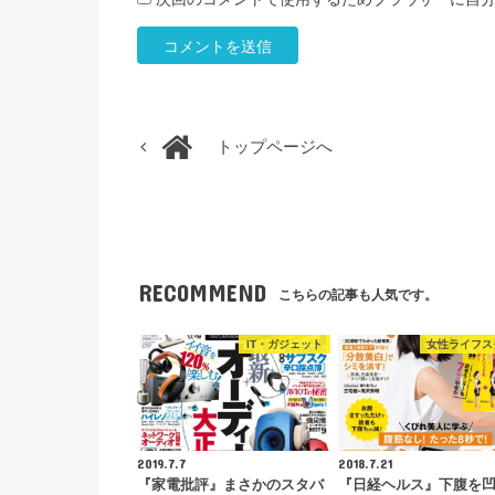
トップページへ
RECOMMEND
こちらの記事も人気です。
IT・ガジェット
女性ライフス
2019.7.7
2018.7.21
『家電批評』まさかのスタバ
『日経ヘルス』下腹を