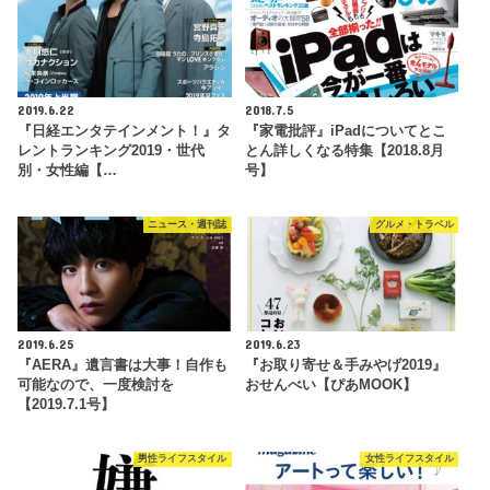
2019.6.22
2018.7.5
『日経エンタテインメント！』タ
『家電批評』iPadについてとこ
レントランキング2019・世代
とん詳しくなる特集【2018.8月
別・女性編【…
号】
ニュース・週刊誌
グルメ・トラベル
2019.6.25
2019.6.23
『AERA』遺言書は大事！自作も
『お取り寄せ＆手みやげ2019』
可能なので、一度検討を
おせんべい【ぴあMOOK】
【2019.7.1号】
男性ライフスタイル
女性ライフスタイル