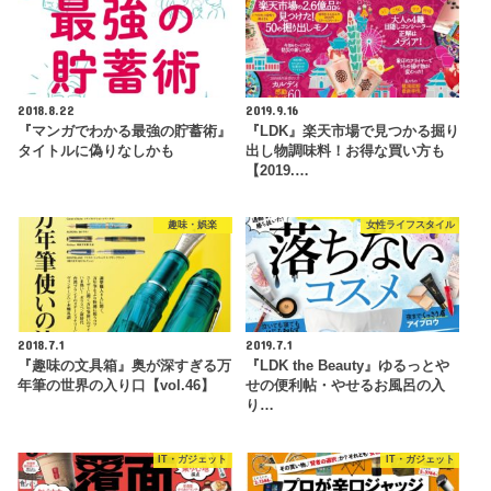
2018.8.22
2019.9.16
『マンガでわかる最強の貯蓄術』
『LDK』楽天市場で見つかる掘り
タイトルに偽りなしかも
出し物調味料！お得な買い方も
【2019.…
趣味・娯楽
女性ライフスタイル
2018.7.1
2019.7.1
『趣味の文具箱』奥が深すぎる万
『LDK the Beauty』ゆるっとや
年筆の世界の入り口【vol.46】
せの便利帖・やせるお風呂の入
り…
IT・ガジェット
IT・ガジェット