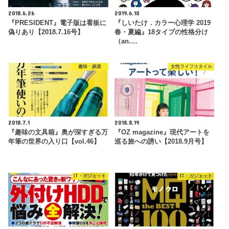
2018.6.26
2019.6.10
『PRESIDENT』電子版は看板に
『しいたけ．カラー心理学 2019
偽りあり【2018.7.16号】
春・夏編』18タイプの性格分け
（an.…
趣味・娯楽
女性ライフスタイル
2018.7.1
2018.8.19
『趣味の文具箱』奥が深すぎる万
『OZ magazine』現代アートを
年筆の世界の入り口【vol.46】
巡る旅への誘い【2018.9月号】
IT・ガジェット
IT・ガジェット