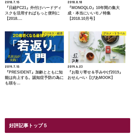
2018.7.15
2018.8.18
『日経PC21』外付けハードディ
『MONOQLO』10年間の集大
スクを活用すればもっと便利に
成・本当にいいモノ特集
【2018.…
【2018.10月号】
ビジネス・経済
グルメ・トラベル
2019.7.15
2019.6.23
『PRESIDENT』加齢とともに知
『お取り寄せ＆手みやげ2019』
能は向上する。認知症予防の為に
おせんべい【ぴあMOOK】
も頭を…
好評記事トップ５