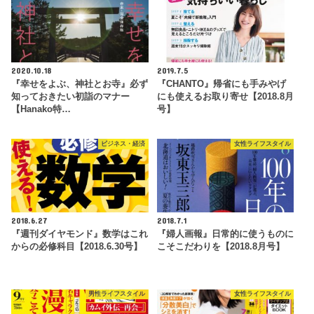
2020.10.18
2019.7.5
『幸せをよぶ、神社とお寺』必ず
『CHANTO』帰省にも手みやげ
知っておきたい初詣のマナー
にも使えるお取り寄せ【2018.8月
【Hanako特…
号】
ビジネス・経済
女性ライフスタイル
2018.6.27
2018.7.1
『週刊ダイヤモンド』数学はこれ
『婦人画報』日常的に使うものに
からの必修科目【2018.6.30号】
こそこだわりを【2018.8月号】
男性ライフスタイル
女性ライフスタイル