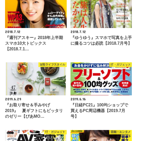
2018.7.12
2018.7.12
『週刊アスキー』2018年上半期
『ゆうゆう』スマホで写真を上手
スマホ10大トピックス
に撮るコツは必読【2018.7月号】
【2018.7.1…
女性ライフスタイル
IT・ガジェット
2019.6.29
2019.6.16
『お取り寄せ＆手みやげ
『日経PC21』100均ショップで
2019』 夏ギフトにもピッタリ
買えるPC周辺機器【2019.7月
のゼリー【ぴあMO…
号】
IT・ガジェット
芸能・エンタメ