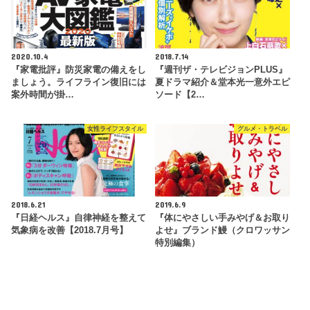
2020.10.4
2018.7.14
『家電批評』防災家電の備えをし
『週刊ザ・テレビジョンPLUS』
ましょう。ライフライン復旧には
夏ドラマ紹介＆堂本光一意外エピ
案外時間が掛…
ソード【2…
女性ライフスタイル
グルメ・トラベル
2018.6.21
2019.6.9
『日経ヘルス』自律神経を整えて
『体にやさしい手みやげ＆お取り
気象病を改善【2018.7月号】
よせ』ブランド鰻（クロワッサン
特別編集）