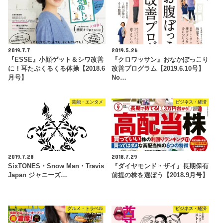
2019.7.7
2019.5.26
『ESSE』小顔ゲット＆シワ改善
『クロワッサン』おなかぽっこり
に！耳たぶくるくる体操【2018.6
改善プログラム【2019.6.10号】
月号】
No…
芸能・エンタメ
ビジネス・経済
2019.7.28
2018.7.29
SixTONES・Snow Man・Travis
『ダイヤモンド・ザイ』長期保有
Japan ジャニーズ…
前提の株を選ぼう【2018.9月号】
グルメ・トラベル
ビジネス・経済