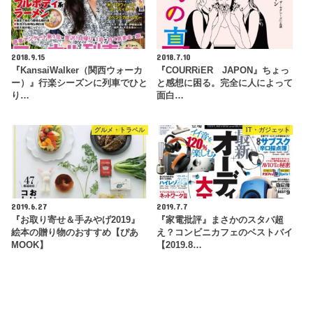
2018.9.15
2018.7.10
『KansaiWalker（関西ウォーカ
『COURRiER JAPON』ちょっ
ー）』行楽シーズンに列車でひと
と感想に困る。完全に人によって
り…
面白…
グルメ・トラベル
IT・ガジェット
2019.6.27
2019.7.7
『お取り寄せ＆手みやげ2019』
『家電批評』まさかのスタバ超
絵本の贈り物のおすすめ【ぴあ
え？コンビニカフェのベストバイ
MOOK】
【2019.8…