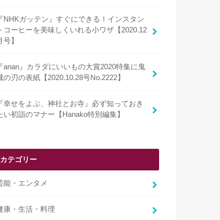
『NHKガッテン』すぐにできる！インスタン
トコーヒーを美味しくいれる小ワザ【2020.12
月号】
『anan』カラダにいいもの大賞2020特集に鬼
滅の刃の表紙【2020.10.28号No.2222】
『幸せをよぶ、神社とお寺』必ず知っておき
たい初詣のマナー【Hanako特別編集】
カテゴリー
芸能・エンタメ
健康・生活・料理