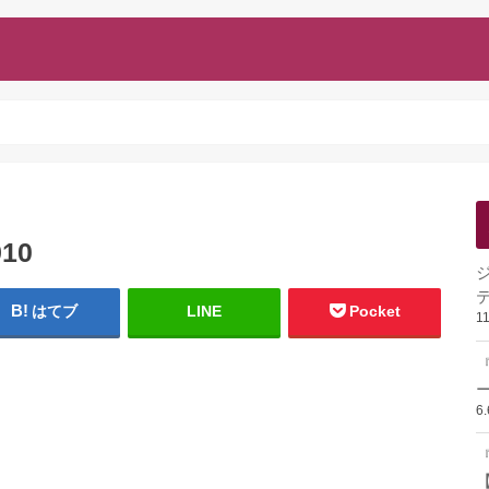
910
はてブ
LINE
Pocket
1
ー
6
『
【