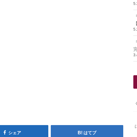
5
【
5
3
シェア
はてブ