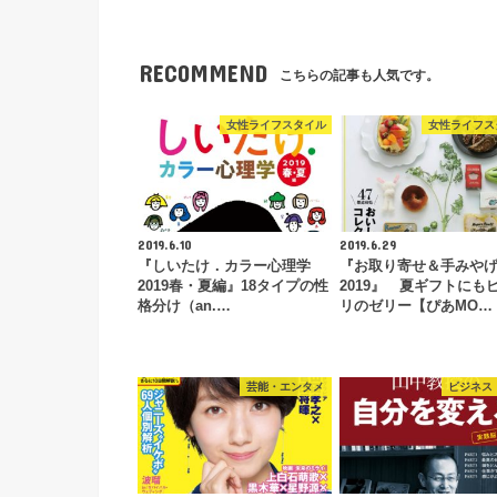
RECOMMEND
こちらの記事も人気です。
女性ライフスタイル
女性ライフス
2019.6.10
2019.6.29
『しいたけ．カラー心理学
『お取り寄せ＆手みや
2019春・夏編』18タイプの性
2019』 夏ギフトにも
格分け（an.…
リのゼリー【ぴあMO…
芸能・エンタメ
ビジネス