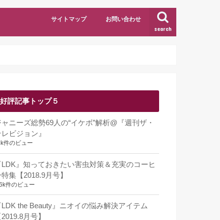
サイトマップ
お問い合わせ
search
好評記事トップ５
ジャニーズ総勢69人の“イケボ”解析@『週刊ザ・
テレビジョン』
1k件のビュー
『LDK』知っておきたい害虫対策＆充実のコーヒ
特集【2018.9月号】
.6k件のビュー
LDK the Beauty』ニオイの悩み解決アイテム
2019.8月号】